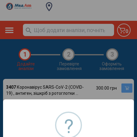
0
1
2
3
Додайте
Перевірте
Оформіть
аналізи
замовлення
замовлення
3407
Коронавірус SARS-CoV-2 (COVID-
300.00 грн
19) , антиген, зішкріб з ротоглотки
...
3408
Коронавірус SARS-CoV-2 (COVID-
450.00 грн
19), антитіла IgM (методом ІФА)
?
3409
Коронавірус SARS-CoV-2 (COVID-
450.00 грн
19), антитіла IgG, методом ІФА