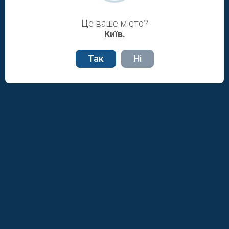
3411
Коронавірус SARS-CoV-2 (COVID-
600.00 грн
19), зішкріб з ротоглотки, носоглот
Це ваше місто?
...
Київ.
Так
Ні