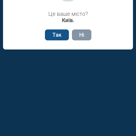
3411
Коронавірус SARS-CoV-2 (COVID-
600.00 грн
19), зішкріб з ротоглотки, носоглот
Це ваше місто?
...
Київ.
Так
Ні