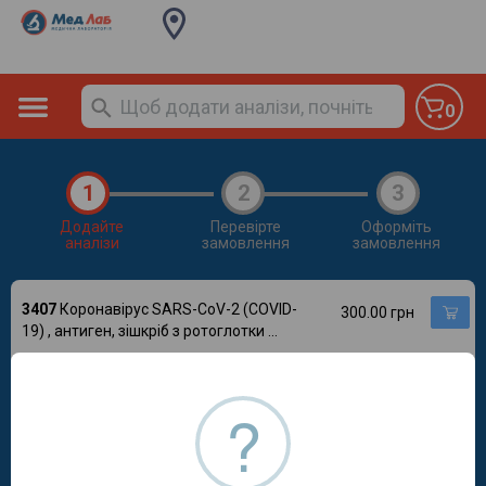
0
1
2
3
Додайте
Перевірте
Оформіть
аналізи
замовлення
замовлення
3407
Коронавірус SARS-CoV-2 (COVID-
300.00 грн
19) , антиген, зішкріб з ротоглотки
...
3408
Коронавірус SARS-CoV-2 (COVID-
450.00 грн
19), антитіла IgM (методом ІФА)
?
3409
Коронавірус SARS-CoV-2 (COVID-
450.00 грн
19), антитіла IgG, методом ІФА