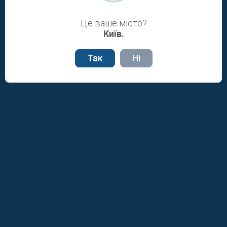
3411
Коронавірус SARS-CoV-2 (COVID-
600.00 грн
19), зішкріб з ротоглотки, носоглот
Це ваше місто?
...
Київ.
Так
Ні