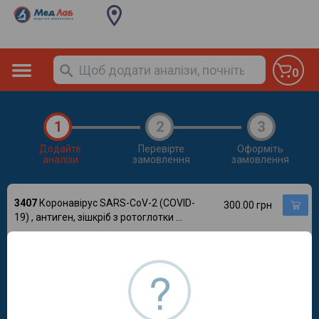
0
1
2
3
Додайте
Перевірте
Оформіть
аналізи
замовлення
замовлення
3407
Коронавірус SARS-CoV-2 (COVID-
300.00 грн
19) , антиген, зішкріб з ротоглотки
...
3408
Коронавірус SARS-CoV-2 (COVID-
450.00 грн
19), антитіла IgM (методом ІФА)
?
3409
Коронавірус SARS-CoV-2 (COVID-
450.00 грн
19), антитіла IgG, методом ІФА